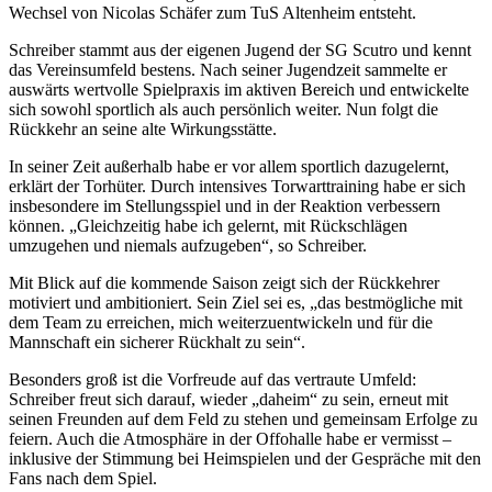
Wechsel von Nicolas Schäfer zum TuS Altenheim entsteht.
Schreiber stammt aus der eigenen Jugend der SG Scutro und kennt
das Vereinsumfeld bestens. Nach seiner Jugendzeit sammelte er
auswärts wertvolle Spielpraxis im aktiven Bereich und entwickelte
sich sowohl sportlich als auch persönlich weiter. Nun folgt die
Rückkehr an seine alte Wirkungsstätte.
In seiner Zeit außerhalb habe er vor allem sportlich dazugelernt,
erklärt der Torhüter. Durch intensives Torwarttraining habe er sich
insbesondere im Stellungsspiel und in der Reaktion verbessern
können. „Gleichzeitig habe ich gelernt, mit Rückschlägen
umzugehen und niemals aufzugeben“, so Schreiber.
Mit Blick auf die kommende Saison zeigt sich der Rückkehrer
motiviert und ambitioniert. Sein Ziel sei es, „das bestmögliche mit
dem Team zu erreichen, mich weiterzuentwickeln und für die
Mannschaft ein sicherer Rückhalt zu sein“.
Besonders groß ist die Vorfreude auf das vertraute Umfeld:
Schreiber freut sich darauf, wieder „daheim“ zu sein, erneut mit
seinen Freunden auf dem Feld zu stehen und gemeinsam Erfolge zu
feiern. Auch die Atmosphäre in der Offohalle habe er vermisst –
inklusive der Stimmung bei Heimspielen und der Gespräche mit den
Fans nach dem Spiel.