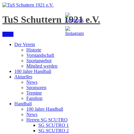
Skip
to
content
TuS Schuttern 1921 e.V.
Menu
Der Verein
Historie
Vorstandschaft
Sportangebot
Mitglied werden
100 Jahre Handball
Aktuelles
News
Sponsoren
Termine
Fanshop
Handball
100 Jahre Handball
News
Herren SG SCUTRO
SG SCUTRO 1
SG SCUTRO 2