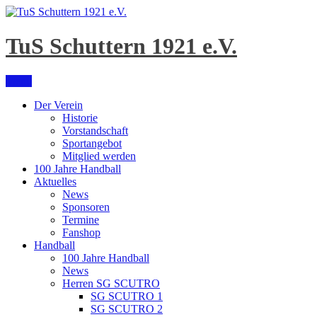
Skip
to
content
TuS Schuttern 1921 e.V.
Menu
Der Verein
Historie
Vorstandschaft
Sportangebot
Mitglied werden
100 Jahre Handball
Aktuelles
News
Sponsoren
Termine
Fanshop
Handball
100 Jahre Handball
News
Herren SG SCUTRO
SG SCUTRO 1
SG SCUTRO 2