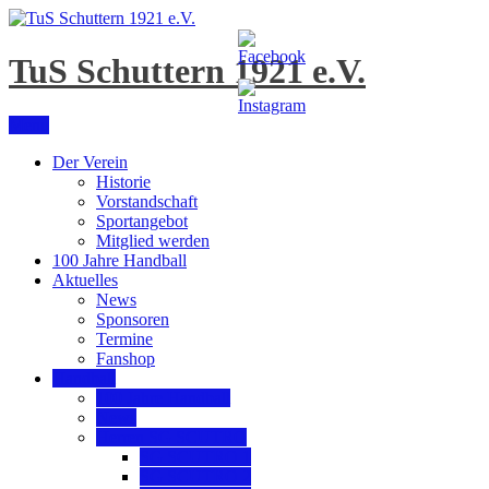
Skip
to
content
TuS Schuttern 1921 e.V.
Menu
Der Verein
Historie
Vorstandschaft
Sportangebot
Mitglied werden
100 Jahre Handball
Aktuelles
News
Sponsoren
Termine
Fanshop
Handball
100 Jahre Handball
News
Herren SG SCUTRO
SG SCUTRO 1
SG SCUTRO 2