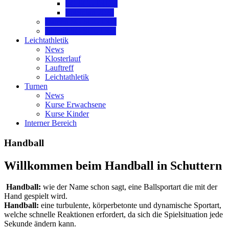
SG SCUTRO 3
Spielplan 2026
Damen SG SCUTRO
Jugend SG SCUTRO
Leichtathletik
News
Klosterlauf
Lauftreff
Leichtathletik
Turnen
News
Kurse Erwachsene
Kurse Kinder
Interner Bereich
Handball
Willkommen beim Handball in Schuttern
Handball:
wie der Name schon sagt, eine Ballsportart die mit der
Hand gespielt wird.
Handball:
eine turbulente, körperbetonte und dynamische Sportart,
welche schnelle Reaktionen erfordert, da sich die Spielsituation jede
Sekunde ändern kann.