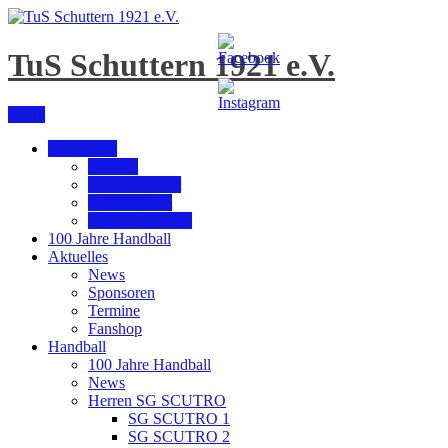
Skip
to
content
TuS Schuttern 1921 e.V.
Menu
Der Verein
Historie
Vorstandschaft
Sportangebot
Mitglied werden
100 Jahre Handball
Aktuelles
News
Sponsoren
Termine
Fanshop
Handball
100 Jahre Handball
News
Herren SG SCUTRO
SG SCUTRO 1
SG SCUTRO 2