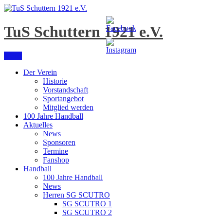
Skip
to
content
TuS Schuttern 1921 e.V.
Menu
Der Verein
Historie
Vorstandschaft
Sportangebot
Mitglied werden
100 Jahre Handball
Aktuelles
News
Sponsoren
Termine
Fanshop
Handball
100 Jahre Handball
News
Herren SG SCUTRO
SG SCUTRO 1
SG SCUTRO 2