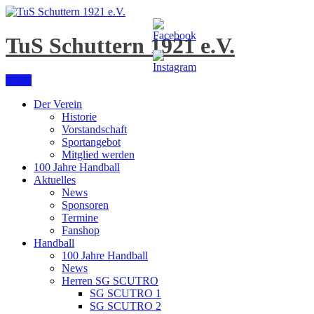
Skip
to
content
TuS Schuttern 1921 e.V.
Menu
Der Verein
Historie
Vorstandschaft
Sportangebot
Mitglied werden
100 Jahre Handball
Aktuelles
News
Sponsoren
Termine
Fanshop
Handball
100 Jahre Handball
News
Herren SG SCUTRO
SG SCUTRO 1
SG SCUTRO 2