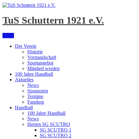
Skip
to
content
TuS Schuttern 1921 e.V.
Menu
Der Verein
Historie
Vorstandschaft
Sportangebot
Mitglied werden
100 Jahre Handball
Aktuelles
News
Sponsoren
Termine
Fanshop
Handball
100 Jahre Handball
News
Herren SG SCUTRO
SG SCUTRO 1
SG SCUTRO 2