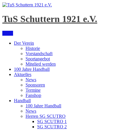
Skip
to
content
TuS Schuttern 1921 e.V.
Menu
Der Verein
Historie
Vorstandschaft
Sportangebot
Mitglied werden
100 Jahre Handball
Aktuelles
News
Sponsoren
Termine
Fanshop
Handball
100 Jahre Handball
News
Herren SG SCUTRO
SG SCUTRO 1
SG SCUTRO 2